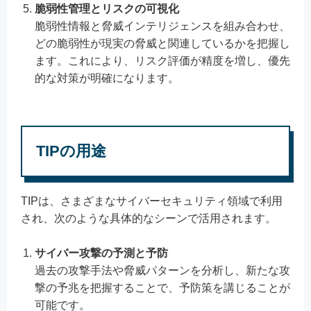
脆弱性管理とリスクの可視化
脆弱性情報と脅威インテリジェンスを組み合わせ、
どの脆弱性が現実の脅威と関連しているかを把握し
ます。これにより、リスク評価が精度を増し、優先
的な対策が明確になります。
TIPの用途
TIPは、さまざまなサイバーセキュリティ領域で利用
され、次のような具体的なシーンで活用されます。
サイバー攻撃の予測と予防
過去の攻撃手法や脅威パターンを分析し、新たな攻
撃の予兆を把握することで、予防策を講じることが
可能です。