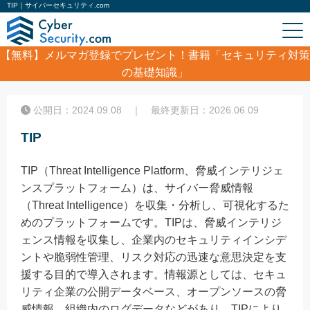
TIP｜サイバーセキュリティ.com
【無料】
メルマガ登録でプレゼント！書籍「セキュリティ対策
の基礎知識」
ホーム
/
コラム
/
TIP
公開日：2024.09.08 ｜ 最終更新日：2026.06.09
TIP
TIP（Threat Intelligence Platform、脅威インテリジェ
ンスプラットフォーム）は、サイバー脅威情報
（Threat Intelligence）を収集・分析し、可視化するた
めのプラットフォームです。TIPは、脅威インテリジ
ェンス情報を収集し、企業内のセキュリティインシデ
ントや脆弱性管理、リスク対応の迅速な意思決定を支
援する目的で導入されます。情報源としては、セキュ
リティ企業の公開データベース、オープンソースの脅
威情報、組織内のログデータなどがあり、TIPにより