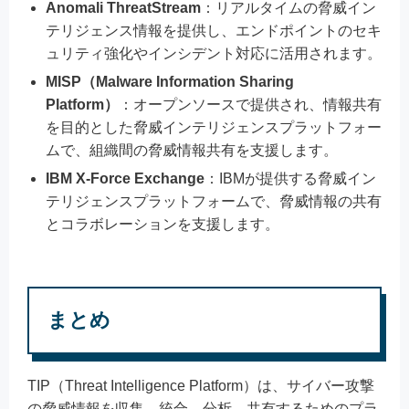
Anomali ThreatStream
：リアルタイムの脅威イン
テリジェンス情報を提供し、エンドポイントのセキ
ュリティ強化やインシデント対応に活用されます。
MISP（Malware Information Sharing
Platform）
：オープンソースで提供され、情報共有
を目的とした脅威インテリジェンスプラットフォー
ムで、組織間の脅威情報共有を支援します。
IBM X-Force Exchange
：IBMが提供する脅威イン
テリジェンスプラットフォームで、脅威情報の共有
とコラボレーションを支援します。
まとめ
TIP（Threat Intelligence Platform）は、サイバー攻撃
の脅威情報を収集、統合、分析、共有するためのプラ