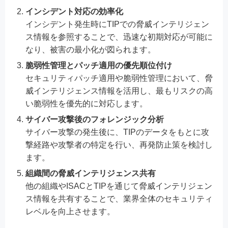
インシデント対応の効率化
インシデント発生時にTIPでの脅威インテリジェン
ス情報を参照することで、迅速な初期対応が可能に
なり、被害の最小化が図られます。
脆弱性管理とパッチ適用の優先順位付け
セキュリティパッチ適用や脆弱性管理において、脅
威インテリジェンス情報を活用し、最もリスクの高
い脆弱性を優先的に対応します。
サイバー攻撃後のフォレンジック分析
サイバー攻撃の発生後に、TIPのデータをもとに攻
撃経路や攻撃者の特定を行い、再発防止策を検討し
ます。
組織間の脅威インテリジェンス共有
他の組織やISACとTIPを通じて脅威インテリジェン
ス情報を共有することで、業界全体のセキュリティ
レベルを向上させます。