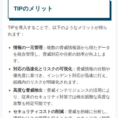
TIPのメリット
TIPを導入することで、以下のようなメリットが得ら
れます：
情報の一元管理
：複数の脅威情報源から得たデータ
を統合管理し、脅威対応や分析の効率が向上しま
す。
対応の迅速化とリスクの可視化
：脅威情報の分類や
優先度に基づき、インシデント対応が迅速に行え、
組織内のリスクが明確化されます。
高度な脅威検出
：脅威インテリジェンスの活用によ
り、従来のセキュリティ対策では検出困難な高度な
攻撃も特定可能です。
セキュリティコストの削減
：脅威を的確に分析し、