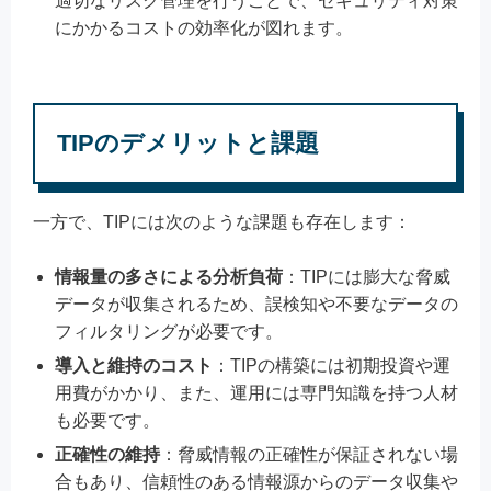
適切なリスク管理を行うことで、セキュリティ対策
にかかるコストの効率化が図れます。
TIPのデメリットと課題
一方で、TIPには次のような課題も存在します：
情報量の多さによる分析負荷
：TIPには膨大な脅威
データが収集されるため、誤検知や不要なデータの
フィルタリングが必要です。
導入と維持のコスト
：TIPの構築には初期投資や運
用費がかかり、また、運用には専門知識を持つ人材
も必要です。
正確性の維持
：脅威情報の正確性が保証されない場
合もあり、信頼性のある情報源からのデータ収集や