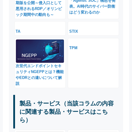
「Agentic SOC」構想を発
期版を公開～侵入口として
表。AI時代のサイバー防衛
悪用されるRDP／オリンピ
はどう変わるのか
ック期間中の動向も～
TA
STIX
TPM
次世代エンドポイントセキ
ュリティNGEPPとは？機能
やEDRとの違いについて解
説
製品・サービス（当該コラムの内容
に関連する製品・サービスはこち
ら）