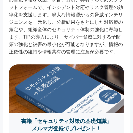
ットフォームで、インシデント対応やリスク管理の効
率化を支援します。膨大な情報源からの脅威インテリ
ジェンスを一元化し、分析結果をもとにした対応策の
策定や、組織全体のセキュリティ体制の強化に寄与し
ます。TIPの導入により、サイバー脅威に対する予防
策の強化と被害の最小化が可能となりますが、情報の
正確性の維持や情報共有の管理に注意が必要です。
書籍「セキュリティ対策の基礎知識」
メルマガ登録でプレゼント！