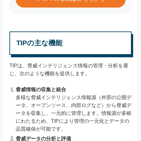
TIPの主な機能
TIPは、脅威インテリジェンス情報の管理・分析を通
じ、次のような機能を提供します。
脅威情報の収集と統合
多様な脅威インテリジェンス情報源（外部の公開デ
ータ、オープンソース、内部ログなど）から脅威デ
ータを収集し、一元的に管理します。情報源が多岐
にわたるため、TIPにより管理の一元化とデータの
品質確保が可能です。
脅威データの分析と評価