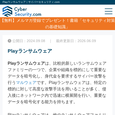
Playランサムウェア｜サイバーセキュリティ.com
【無料】
メルマガ登録でプレゼント！書籍「セキュリティ対策
の基礎知識」
ホーム
/
コラム
/
Playランサムウェア
公開日：2024.09.08 ｜ 最終更新日：2026.06.09
Playランサムウェア
Playランサムウェア
は、比較的新しいランサムウェア
ファミリーの一つで、企業や組織を標的にして重要な
データを暗号化し、身代金を要求するサイバー攻撃を
行う
マルウェア
です。Playランサムウェアは、特定の
標的に対して高度な攻撃手法を用いることが多く、侵
入後にネットワーク内で迅速に横展開を行い、重要な
データを暗号化する能力を持ちます。
Playランサムウェアは、他のランサムウェアファミリ