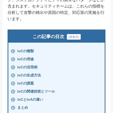
含まれます。セキュリティチームは、これらの指標を
分析して攻撃の検出や原因の特定、対応策の実施を行
います。
この記事の目次
[
非表示
]
IoCの種類
1.
IoCの用途
2.
IoCの活用例
3.
IoCの生成方法
4.
IoCの課題
5.
IoCの関連技術とツール
6.
IoCとIoAの違い
7.
まとめ
8.