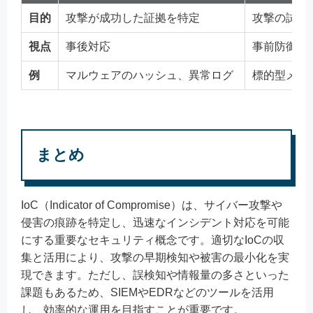
目的
攻撃が成功した証拠を特定
攻撃の試行
視点
事後対応
事前防御
例
マルウェアのハッシュ、異常ログ
標的型メー
まとめ
IoC（Indicator of Compromise）は、サイバー攻撃や
侵害の痕跡を特定し、迅速なインシデント対応を可能
にする重要なセキュリティ概念です。適切なIoCの収
集と活用により、攻撃の早期検知や被害の最小化を実
現できます。ただし、誤検知や情報量の多さといった
課題もあるため、SIEMやEDRなどのツールを活用
し、効率的な運用を目指すことが重要です。