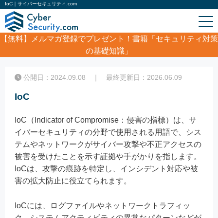
IoC｜サイバーセキュリティ.com
【無料】
メルマガ登録でプレゼント！書籍「セキュリティ対策
の基礎知識」
ホーム
/
コラム
/
IoC
公開日：2024.09.08 ｜ 最終更新日：2026.06.09
IoC
IoC（Indicator of Compromise：侵害の指標）は、サ
イバーセキュリティの分野で使用される用語で、シス
テムやネットワークがサイバー攻撃や不正アクセスの
被害を受けたことを示す証拠や手がかりを指します。
IoCは、攻撃の痕跡を特定し、インシデント対応や被
害の拡大防止に役立てられます。
IoCには、ログファイルやネットワークトラフィッ
ク、システムアクティビティの異常なパターンなどが