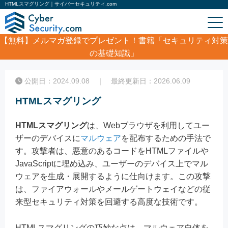
HTMLスマグリング｜サイバーセキュリティ.com
【無料】
メルマガ登録でプレゼント！書籍「セキュリティ対策
の基礎知識」
ホーム
/
コラム
/
HTMLスマグリング
公開日：2024.09.08 ｜ 最終更新日：2026.06.09
HTMLスマグリング
HTMLスマグリング
は、Webブラウザを利用してユー
ザーのデバイスに
マルウェア
を配布するための手法で
す。攻撃者は、悪意のあるコードをHTMLファイルや
JavaScriptに埋め込み、ユーザーのデバイス上でマル
ウェアを生成・展開するように仕向けます。この攻撃
は、ファイアウォールやメールゲートウェイなどの従
来型セキュリティ対策を回避する高度な技術です。
HTMLスマグリングの巧妙な点は、マルウェア自体を