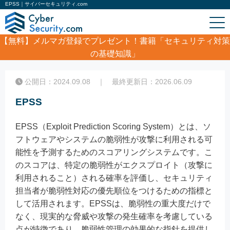
EPSS｜サイバーセキュリティ.com
【無料】
メルマガ登録でプレゼント！書籍「セキュリティ対策
の基礎知識」
ホーム
/
コラム
/
EPSS
公開日：2024.09.08 ｜ 最終更新日：2026.06.09
EPSS
EPSS（Exploit Prediction Scoring System）とは、ソ
フトウェアやシステムの脆弱性が攻撃に利用される可
能性を予測するためのスコアリングシステムです。こ
のスコアは、特定の脆弱性がエクスプロイト（攻撃に
利用されること）される確率を評価し、セキュリティ
担当者が脆弱性対応の優先順位をつけるための指標と
して活用されます。EPSSは、脆弱性の重大度だけで
なく、現実的な脅威や攻撃の発生確率を考慮している
点が特徴であり、脆弱性管理の効果的な指針を提供し