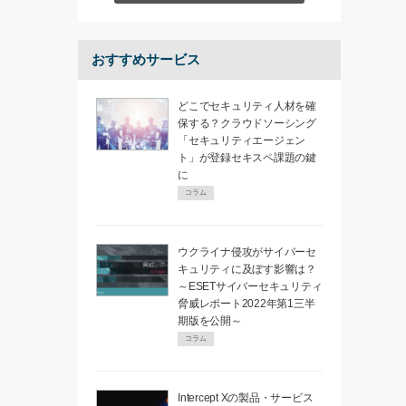
おすすめサービス
どこでセキュリティ人材を確
保する？クラウドソーシング
「セキュリティエージェン
ト」が登録セキスペ課題の鍵
に
コラム
ウクライナ侵攻がサイバーセ
キュリティに及ぼす影響は？
～ESETサイバーセキュリティ
脅威レポート2022年第1三半
期版を公開～
コラム
Intercept Xの製品・サービス