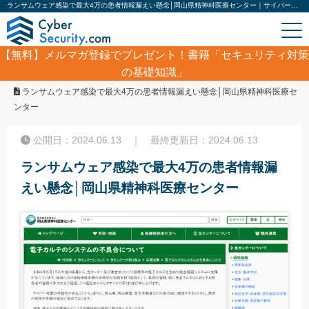
ランサムウェア感染で最大4万の患者情報漏えい懸念│岡山県精神科医療センター｜サイバーセキュリティ.com
【無料】
メルマガ登録でプレゼント！書籍「セキュリティ対策
の基礎知識」
ホーム
/
サイバーセキュリティ・情報漏洩ニュース
/
ランサムウェア感染で最大4万の患者情報漏えい懸念│岡山県精神科医療セ
ンター
公開日：2024.06.13 ｜ 最終更新日：2024.06.13
ランサムウェア感染で最大4万の患者情報漏
えい懸念│岡山県精神科医療センター