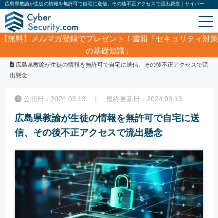
広島県教諭が生徒の情報を無許可で自宅に送信、その後不正アクセスで流出懸念｜サイバーセキュリティ.com
【無料】
メルマガ登録でプレゼント！書籍「セキュリティ対策
の基礎知識」
ホーム
/
サイバーセキュリティ・情報漏洩ニュース
/
広島県教諭が生徒の情報を無許可で自宅に送信、その後不正アクセスで流
出懸念
公開日：2024.03.13 ｜ 最終更新日：2024.03.13
広島県教諭が生徒の情報を無許可で自宅に送
信、その後不正アクセスで流出懸念