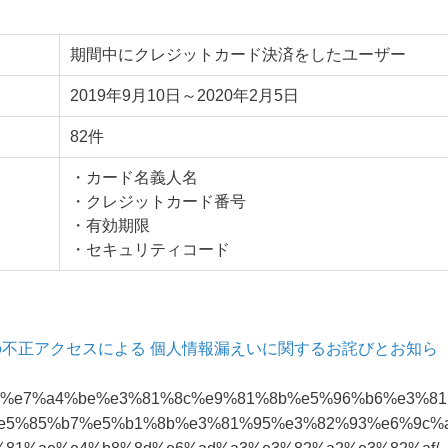
期間中にクレジットカード決済をしたユーザー
2019年9月10日～2020年2月5日
82件
・カード名義人名
・クレジットカード番号
・有効期限
・セキュリティコード
不正アクセスによる 個人情報漏えいに関するお詫びとお知ら
5%bc%8a%e7%a4%be%e3%81%8c%e9%81%8b%e5%96%b6%e3%81
e5%85%b7%e5%b1%8b%e3%81%95%e3%82%93%e6%9c%