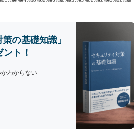
81%ae%e4%b8%8d%e6%ad%a3%e3%82%a2%e3%82%af/
対策の基礎知識」
ゼント！
いかわからない