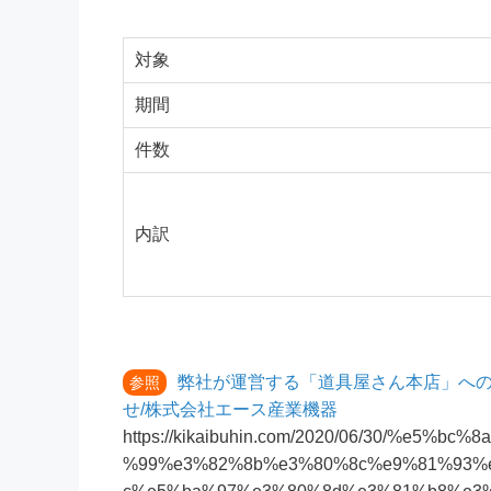
対象
期間
件数
内訳
弊社が運営する「道具屋さん本店」への
参照
せ/株式会社エース産業機器
https://kikaibuhin.com/2020/06/30/%e
%99%e3%82%8b%e3%80%8c%e9%81%93%