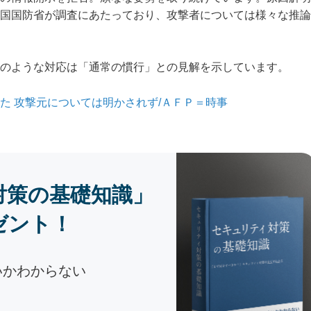
国国防省が調査にあたっており、攻撃者については様々な推論
のような対応は「通常の慣行」との見解を示しています。
た 攻撃元については明かされず/ＡＦＰ＝時事
対策の基礎知識」
ゼント！
いかわからない