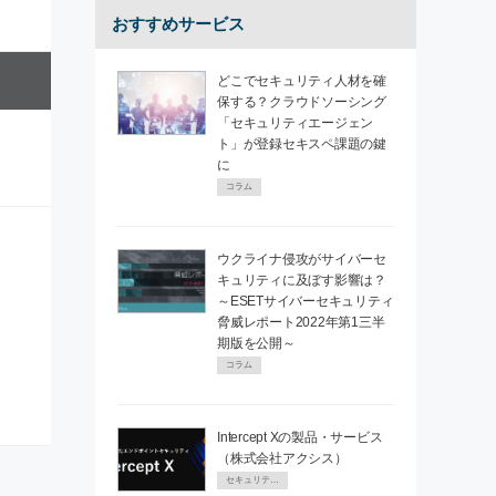
おすすめサービス
どこでセキュリティ人材を確
保する？クラウドソーシング
「セキュリティエージェン
ト」が登録セキスペ課題の鍵
に
コラム
ウクライナ侵攻がサイバーセ
キュリティに及ぼす影響は？
～ESETサイバーセキュリティ
脅威レポート2022年第1三半
期版を公開～
コラム
Intercept Xの製品・サービス
（株式会社アクシス）
セキュリティPR