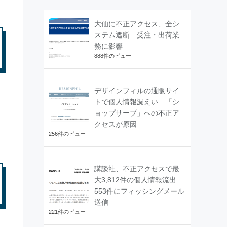
大仙に不正アクセス、全シ
ステム遮断 受注・出荷業
務に影響
888件のビュー
デザインフィルの通販サイ
トで個人情報漏えい 「シ
ョップサーブ」への不正ア
クセスが原因
256件のビュー
講談社、不正アクセスで最
大3,812件の個人情報流出
553件にフィッシングメール
送信
221件のビュー