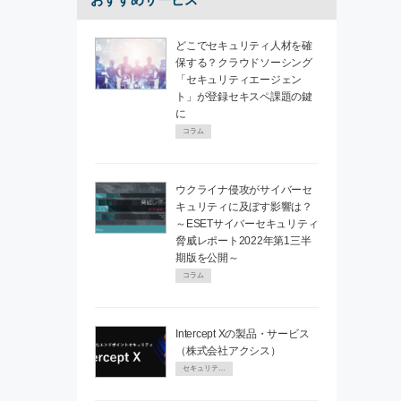
どこでセキュリティ人材を確
保する？クラウドソーシング
「セキュリティエージェン
ト」が登録セキスペ課題の鍵
に
コラム
ウクライナ侵攻がサイバーセ
キュリティに及ぼす影響は？
～ESETサイバーセキュリティ
脅威レポート2022年第1三半
期版を公開～
コラム
Intercept Xの製品・サービス
（株式会社アクシス）
セキュリティPR