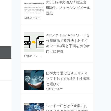
大3,812件の個人情報流出
553件にフィッシングメール
送信
53件のビュー
ZIPファイルのパスワードを
強制解除する方法｜おすす
めツール3選と手順を初心者
向けに解説
47件のビュー
防御力で選ぶセキュリティ
ソフトおすすめ5選！検出率
と選び方
44件のビュー
シャドーITとは？企業にお