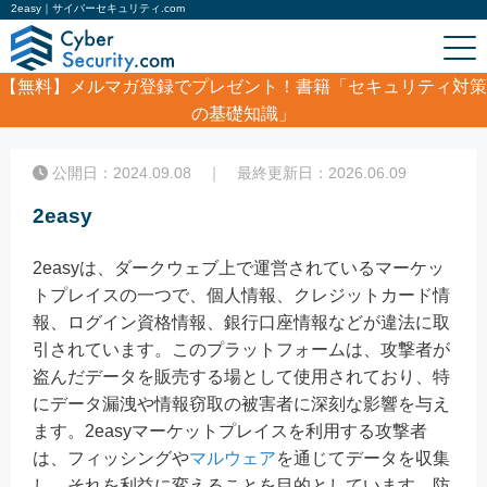
2easy｜サイバーセキュリティ.com
【無料】
メルマガ登録でプレゼント！書籍「セキュリティ対策
の基礎知識」
ホーム
/
コラム
/
2easy
公開日：2024.09.08 ｜ 最終更新日：2026.06.09
2easy
2easyは、ダークウェブ上で運営されているマーケッ
トプレイスの一つで、個人情報、クレジットカード情
報、ログイン資格情報、銀行口座情報などが違法に取
引されています。このプラットフォームは、攻撃者が
盗んだデータを販売する場として使用されており、特
にデータ漏洩や情報窃取の被害者に深刻な影響を与え
ます。2easyマーケットプレイスを利用する攻撃者
は、フィッシングや
マルウェア
を通じてデータを収集
し、それを利益に変えることを目的としています。防