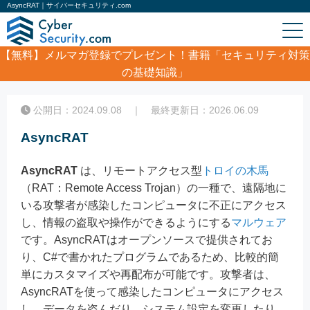
AsyncRAT｜サイバーセキュリティ.com
【無料】
メルマガ登録でプレゼント！書籍「セキュリティ対策
の基礎知識」
ホーム
/
コラム
/
AsyncRAT
公開日：2024.09.08 ｜ 最終更新日：2026.06.09
AsyncRAT
AsyncRAT
は、リモートアクセス型
トロイの木馬
（RAT：Remote Access Trojan）の一種で、遠隔地に
いる攻撃者が感染したコンピュータに不正にアクセス
し、情報の盗取や操作ができるようにする
マルウェア
です。AsyncRATはオープンソースで提供されてお
り、C#で書かれたプログラムであるため、比較的簡
単にカスタマイズや再配布が可能です。攻撃者は、
AsyncRATを使って感染したコンピュータにアクセス
し、データを盗んだり、システム設定を変更したり、