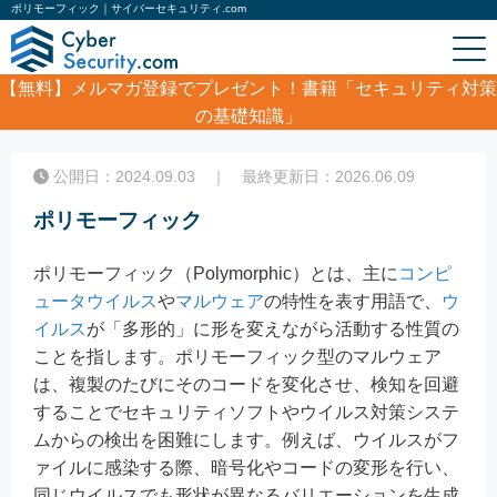
ポリモーフィック｜サイバーセキュリティ.com
【無料】
メルマガ登録でプレゼント！書籍「セキュリティ対策
の基礎知識」
ホーム
/
コラム
/
ポリモーフィック
公開日：2024.09.03 ｜ 最終更新日：2026.06.09
ポリモーフィック
ポリモーフィック（Polymorphic）とは、主に
コンピ
ュータウイルス
や
マルウェア
の特性を表す用語で、
ウ
イルス
が「多形的」に形を変えながら活動する性質の
ことを指します。ポリモーフィック型のマルウェア
は、複製のたびにそのコードを変化させ、検知を回避
することでセキュリティソフトやウイルス対策システ
ムからの検出を困難にします。例えば、ウイルスがフ
ァイルに感染する際、暗号化やコードの変形を行い、
同じウイルスでも形状が異なるバリエーションを生成