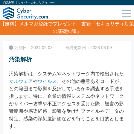
汚染解析｜サイバーセキュリティ.com
【無料】
メルマガ登録でプレゼント！書籍「セキュリティ対策
の基礎知識」
ホーム
/
コラム
/
汚染解析
公開日：2024.09.03 ｜ 最終更新日：2026.06.09
汚染解析
汚染解析は、システムやネットワーク内で検出された
マルウェア
や
ウイルス
、その他の悪意あるコードが、
どの範囲まで影響を及ぼしているかを調査する手法を
指します。特に、企業の情報システムやネットワーク
がサイバー攻撃や不正アクセスを受けた際、被害の影
響範囲や感染経路、影響を受けたファイルやデータの
特定、感染の深刻度評価などを行うことを目的としま
す。