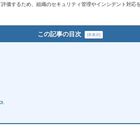
て評価するため、組織のセキュリティ管理やインシデント対応
この記事の目次
[
非表示
]
ス