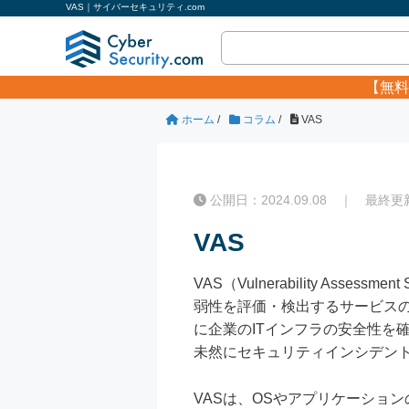
VAS｜サイバーセキュリティ.com
【無料
ホーム
/
コラム
/
VAS
公開日：2024.09.08 ｜ 最終更新日
VAS
VAS（Vulnerability A
弱性を評価・検出するサービスの
に企業のITインフラの安全性を
未然にセキュリティインシデン
VASは、OSやアプリケーショ