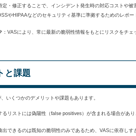
特定・修正することで、インシデント発生時の対応コストや被
I-DSSやHIPAAなどのセキュリティ基準に準拠するためのレ
ク
：VASにより、常に最新の脆弱性情報をもとにリスクをチェ
トと課題
が、いくつかのデメリットや課題もあります。
するリストには偽陽性（false positives）が含まれる場合
が検出できるのは既知の脆弱性のみであるため、VASに依存し