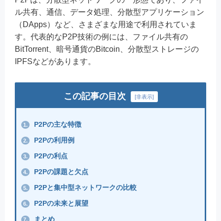
ル共有、通信、データ処理、分散型アプリケーション
（DApps）など、さまざまな用途で利用されていま
す。代表的なP2P技術の例には、ファイル共有の
BitTorrent、暗号通貨のBitcoin、分散型ストレージの
IPFSなどがあります。
この記事の目次
[
非表示
]
P2Pの主な特徴
1.
P2Pの利用例
2.
P2Pの利点
3.
P2Pの課題と欠点
4.
P2Pと集中型ネットワークの比較
5.
P2Pの未来と展望
6.
まとめ
7.