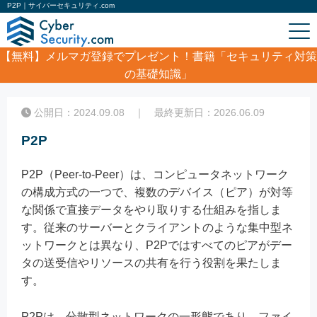
P2P｜サイバーセキュリティ.com
【無料】
メルマガ登録でプレゼント！書籍「セキュリティ対策
の基礎知識」
ホーム
/
コラム
/
P2P
公開日：2024.09.08 ｜ 最終更新日：2026.06.09
P2P
P2P（Peer-to-Peer）は、コンピュータネットワーク
の構成方式の一つで、複数のデバイス（ピア）が対等
な関係で直接データをやり取りする仕組みを指しま
す。従来のサーバーとクライアントのような集中型ネ
ットワークとは異なり、P2Pではすべてのピアがデー
タの送受信やリソースの共有を行う役割を果たしま
す。
P2Pは、分散型ネットワークの一形態であり、ファイ