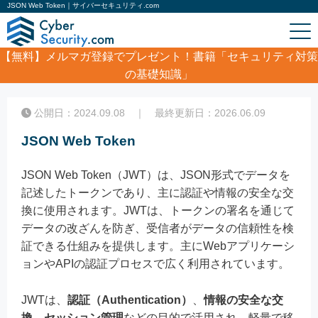
JSON Web Token｜サイバーセキュリティ.com
【無料】
メルマガ登録でプレゼント！書籍「セキュリティ対策
の基礎知識」
ホーム
/
コラム
/
JSON Web Token
公開日：2024.09.08 ｜ 最終更新日：2026.06.09
JSON Web Token
JSON Web Token（JWT）は、JSON形式でデータを
記述したトークンであり、主に認証や情報の安全な交
換に使用されます。JWTは、トークンの署名を通じて
データの改ざんを防ぎ、受信者がデータの信頼性を検
証できる仕組みを提供します。主にWebアプリケーシ
ョンやAPIの認証プロセスで広く利用されています。
JWTは、
認証（Authentication）
、
情報の安全な交
換
、
セッション管理
などの目的で活用され、軽量で移