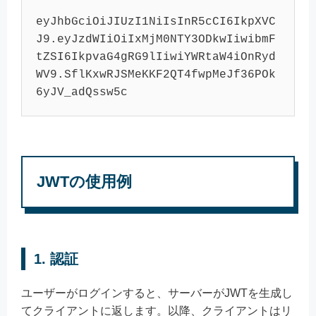
eyJhbGciOiJIUzI1NiIsInR5cCI6IkpXVC
J9.eyJzdWIiOiIxMjM0NTY3ODkwIiwibmF
tZSI6IkpvaG4gRG9lIiwiYWRtaW4iOnRyd
WV9.SflKxwRJSMeKKF2QT4fwpMeJf36POk
JWTの使用例
1.
認証
ユーザーがログインすると、サーバーがJWTを生成し
てクライアントに返します。以降、クライアントはリ