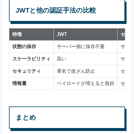
JWTと他の認証手法の比較
特徴
JWT
セッ
状態の保存
サーバー側に保存不要
サー
スケーラビリティ
高い
サー
セキュリティ
署名で改ざん防止
セッシ
情報量
ペイロードが増えると負担
セッ
まとめ