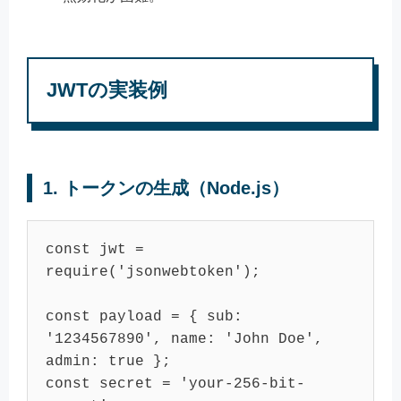
JWTの実装例
1.
トークンの生成（Node.js）
const
 jwt = 
require
(
'jsonwebtoken'
);

const
 payload = { 
sub
: 
'1234567890'
, 
name
: 
'John Doe'
, 
admin
: 
true
const
 secret = 
'your-256-bit-