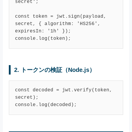
secret'
;

const
 token = jwt.
sign
(payload, 
secret, { 
algorithm
: 
'HS256'
, 
expiresIn
: 
'1h'
console
.
log
2.
トークンの検証（Node.js）
const
 decoded = jwt.
verify
(token, 
console
.
log