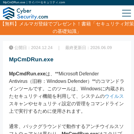
MpCmDRun.exe｜サイバーセキュリティ.com
【無料】
メルマガ登録でプレゼント！書籍「セキュリティ対策
の基礎知識」
ホーム
/
コラム
/
MpCmDRun.exe
公開日：2024.12.24 ｜ 最終更新日：2026.06.09
MpCmDRun.exe
MpCmdRun.exe
は、**Microsoft Defender
Antivirus（旧称：Windows Defender）**のコマンドラ
インツールです。このツールは、Windowsに内蔵され
たセキュリティ機能を利用して、システムの
ウイルス
スキャンやセキュリティ設定の管理をコマンドライン
上で実行するために使用されます。
通常、バックグラウンドで動作するアンチウイルスソ
フトウェアとは異なり、
MpCmdRun.exe
はスクリプ