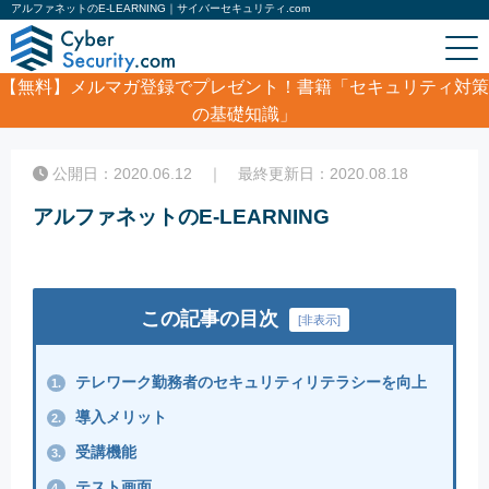
アルファネットのE-LEARNING｜サイバーセキュリティ.com
【無料】
メルマガ登録でプレゼント！書籍「セキュリティ対策
の基礎知識」
ホーム
/
セキュリティPR
/
アルファネットのE-LEARNING
公開日：2020.06.12 ｜ 最終更新日：2020.08.18
アルファネットのE-LEARNING
この記事の目次
[
非表示
]
テレワーク勤務者のセキュリティリテラシーを向上
1.
導入メリット
2.
受講機能
3.
テスト画面
4.