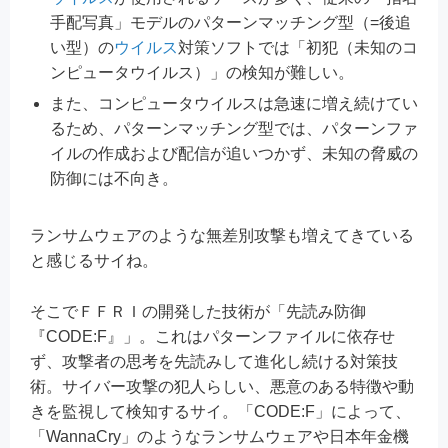
手配写真」モデルのパターンマッチング型（=後追
い型）の
ウイルス
対策ソフトでは「初犯（未知のコ
ンピュータウイルス）」の検知が難しい。
また、コンピュータウイルスは急速に増え続けてい
るため、パターンマッチング型では、パターンファ
イルの作成および配信が追いつかず、未知の脅威の
防御には不向き。
ランサムウェアのような無差別攻撃も増えてきている
と感じるサイね。
そこでＦＦＲＩの開発した技術が「先読み防御
『CODE:F』」。これはパターンファイルに依存せ
ず、攻撃者の思考を先読みして進化し続ける対策技
術。サイバー攻撃の犯人らしい、悪意のある特徴や動
きを監視して検知するサイ。「CODE:F」によって、
「WannaCry」のようなランサムウェアや日本年金機