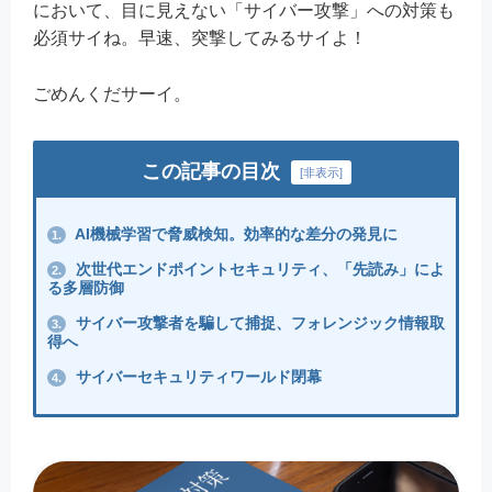
において、目に見えない「サイバー攻撃」への対策も
必須サイね。早速、突撃してみるサイよ！
ごめんくだサーイ。
この記事の目次
[
非表示
]
AI機械学習で脅威検知。効率的な差分の発見に
1.
次世代エンドポイントセキュリティ、「先読み」によ
2.
る多層防御
サイバー攻撃者を騙して捕捉、フォレンジック情報取
3.
得へ
サイバーセキュリティワールド閉幕
4.