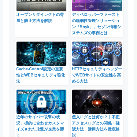
オープンリダイレクトの脅
ディベロッパーファースト
威と防止方法を解説
の脆弱性管理ソリューショ
ン「Snyk」。セゾン情報シ
ステムズの事例とは
Cache-Control設定の重要
HTTPセキュリティヘッダー
性とWEBセキュリティ強化
でWEBサイトの安全性を高
法
める方法
近年のサイバー攻撃の状
侵入ログとは何か？｜不正
況、標的に合わせカスタマ
アクセスログとの関係・確
イズされた攻撃が企業を襲
認方法・活用方法を徹底解
う
説