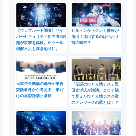
【ウェブルート調査】サイ
ヒルトンからクレカ情報が
バーセキュリティ担当者8割
流出！流出するのは当たり
超が攻撃を体験。AIツール
前の時代？
理解不足も浮き彫りに。
日本年金機構の海外企業再
「伝説のひとり情シス」黒
委託事件から考える、形だ
田光洋氏が講演。コロナ禍
けの再委託禁止条項
で見えたひとり情シス企業
のテレワークの壁とは！？