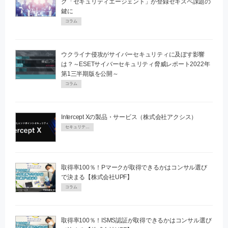
グ「セキュリティエージェント」が登録セキスペ課題の
鍵に
コラム
ウクライナ侵攻がサイバーセキュリティに及ぼす影響
は？～ESETサイバーセキュリティ脅威レポート2022年
第1三半期版を公開～
コラム
Intercept Xの製品・サービス（株式会社アクシス）
セキュリティPR
取得率100％！Pマークが取得できるかはコンサル選び
で決まる【株式会社UPF】
コラム
取得率100％！ISMS認証が取得できるかはコンサル選び