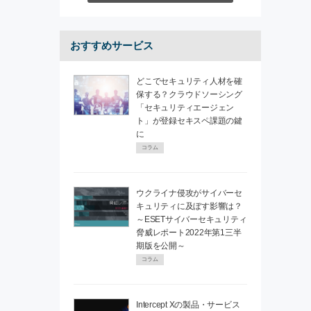
おすすめサービス
どこでセキュリティ人材を確
保する？クラウドソーシング
「セキュリティエージェン
ト」が登録セキスペ課題の鍵
に
コラム
ウクライナ侵攻がサイバーセ
キュリティに及ぼす影響は？
～ESETサイバーセキュリティ
脅威レポート2022年第1三半
期版を公開～
コラム
Intercept Xの製品・サービス