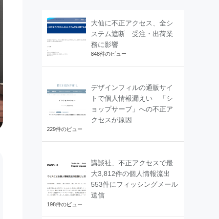
大仙に不正アクセス、全シ
ステム遮断 受注・出荷業
務に影響
848件のビュー
デザインフィルの通販サイ
トで個人情報漏えい 「シ
ョップサーブ」への不正ア
クセスが原因
229件のビュー
講談社、不正アクセスで最
大3,812件の個人情報流出
553件にフィッシングメール
送信
198件のビュー