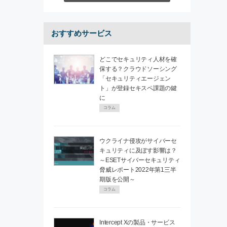
おすすめサービス
どこでセキュリティ人材を確
保する？クラウドソーシング
「セキュリティエージェン
ト」が登録セキスペ課題の鍵
に
コラム
ウクライナ侵攻がサイバーセ
キュリティに及ぼす影響は？
～ESETサイバーセキュリティ
脅威レポート2022年第1三半
期版を公開～
コラム
Intercept Xの製品・サービス