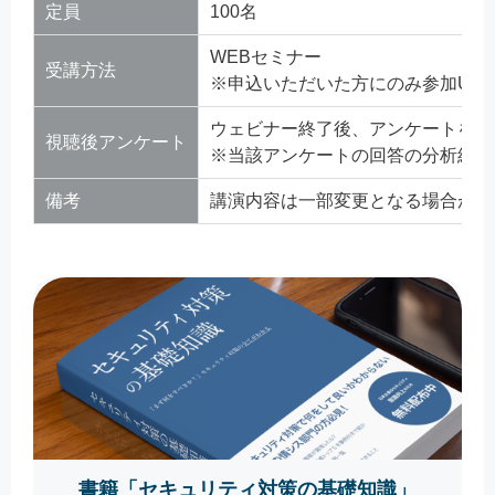
定員
100名
WEBセミナー
受講方法
※申込いただいた方にのみ参加UR
ウェビナー終了後、アンケートをお
視聴後アンケート
※当該アンケートの回答の分析結果
備考
講演内容は一部変更となる場合があ
書籍「セキュリティ対策の基礎知識」