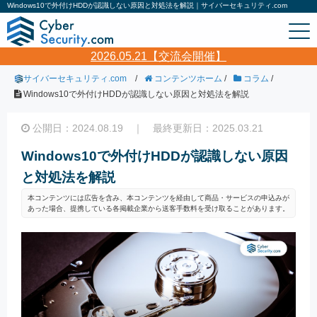
Windows10で外付けHDDが認識しない原因と対処法を解説｜サイバーセキュリティ.com
2026.05.21【交流会開催】
サイバーセキュリティ.com
/
コンテンツホーム
/
コラム
/
Windows10で外付けHDDが認識しない原因と対処法を解説
公開日：2024.08.19 ｜ 最終更新日：2025.03.21
Windows10で外付けHDDが認識しない原因
と対処法を解説
本コンテンツには広告を含み、本コンテンツを経由して商品・サービスの申込みが
あった場合、提携している各掲載企業から送客手数料を受け取ることがあります。