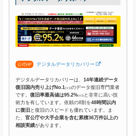
デジタルデータリカバリー
公式HP
デジタルデータリカバリーは、
14年連続データ
復旧国内売り上げNo.1
のデータ復旧専門業者
(※1)
です。
復旧率最高値は95.2%
と非常に高い技
(※2)
術力を有しています。依頼の8割を
48時間以内
に復旧
と復旧のスピードも優れています。ま
た、
官公庁や大手企業を含む累積36万件以上の
相談実績
があります。