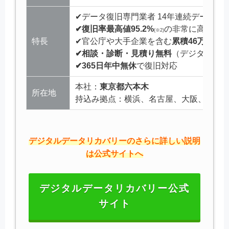
✔データ復旧専門業者 14年連続データ復
✔復旧率最高値95.2%
の非常に高い技
(※2)
特長
✔官公庁や大手企業を含む
累積46万件以
✔相談・診断・見積り無料
（デジタルデー
✔365日年中無休
で復旧対応
本社：
東京都六本木
所在地
持込み拠点：横浜、名古屋、大阪、福岡
デジタルデータリカバリーのさらに詳しい説明
は公式サイトへ
デジタルデータリカバリー公式
サイト