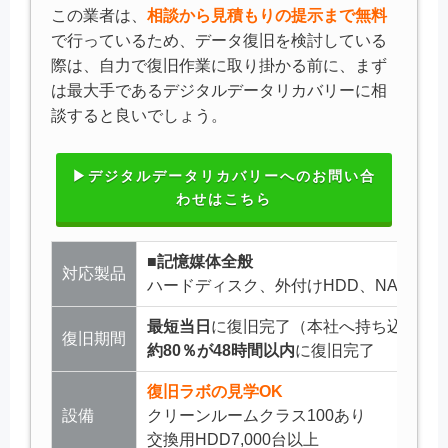
この業者は、
相談から見積もりの提示まで無料
で行っているため、データ復旧を検討している
際は、自力で復旧作業に取り掛かる前に、まず
は最大手であるデジタルデータリカバリーに相
談すると良いでしょう。
▶デジタルデータリカバリーへのお問い合
わせはこちら
■記憶媒体全般
対応製品
ハードディスク、外付けHDD、NAS/サー
最短当日
に復旧完了（本社へ持ち込む場
復旧期間
約80％が48時間以内
に復旧完了
復旧ラボの見学OK
設備
クリーンルームクラス100あり
交換用HDD7,000台以上