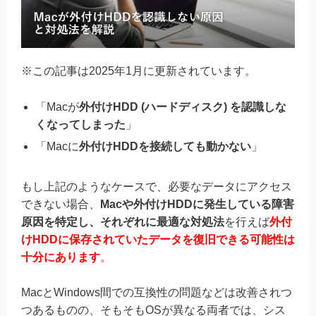
※この記事は2025年1月に更新されています。
「Macが
外付けHDD (ハードディスク) を認識しな
くなってしまった
」
「Macに
外付けHDDを接続しても動かない
」
もし上記のようなケースで、必要なデータにアクセス
できない場合、
Macや外付けHDDに発生している障害
原因を特定し、それぞれに最適な対処法
を行えば
外付
けHDDに保存されていたデータを復旧できる可能性は
十分にあります
。
MacとWindows間での互換性の問題などは改善されつ
つあるものの、そもそもOSが異なる両者では、シス