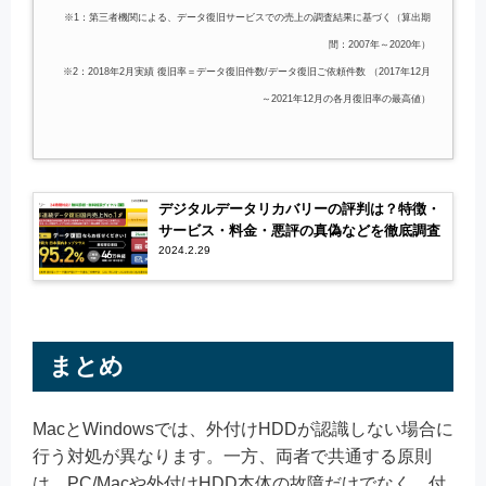
※1：第三者機関による、データ復旧サービスでの売上の調査結果に基づく（算出期
間：2007年～2020年）
※2：2018年2月実績 復旧率＝データ復旧件数/データ復旧ご依頼件数 （2017年12月
～2021年12月の各月復旧率の最高値）
デジタルデータリカバリーの評判は？特徴・
サービス・料金・悪評の真偽などを徹底調査
2024.2.29
まとめ
MacとWindowsでは、外付けHDDが認識しない場合に
行う対処が異なります。一方、両者で共通する原則
は、PC/Macや外付けHDD本体の故障だけでなく、付