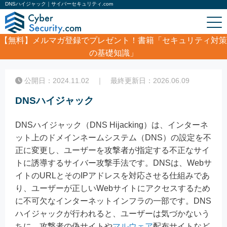
DNSハイジャック｜サイバーセキュリティ.com
【無料】
メルマガ登録でプレゼント！書籍「セキュリティ対策
の基礎知識」
ホーム
/
コラム
/
DNSハイジャック
公開日：2024.11.02 ｜ 最終更新日：2026.06.09
DNSハイジャック
DNSハイジャック（DNS Hijacking）は、インターネ
ット上のドメインネームシステム（DNS）の設定を不
正に変更し、ユーザーを攻撃者が指定する不正なサイ
トに誘導するサイバー攻撃手法です。DNSは、Webサ
イトのURLとそのIPアドレスを対応させる仕組みであ
り、ユーザーが正しいWebサイトにアクセスするため
に不可欠なインターネットインフラの一部です。DNS
ハイジャックが行われると、ユーザーは気づかないう
ちに、攻撃者の偽サイトや
マルウェア
配布サイトなど