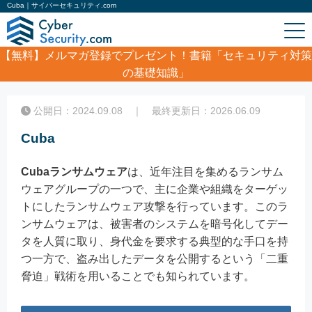
Cuba｜サイバーセキュリティ.com
【無料】
メルマガ登録でプレゼント！書籍「セキュリティ対策
の基礎知識」
ホーム
/
コラム
/
Cuba
公開日：2024.09.08 ｜ 最終更新日：2026.06.09
Cuba
Cubaランサムウェア
は、近年注目を集めるランサム
ウェアグループの一つで、主に企業や組織をターゲッ
トにしたランサムウェア攻撃を行っています。このラ
ンサムウェアは、被害者のシステムを暗号化してデー
タを人質に取り、身代金を要求する典型的な手口を持
つ一方で、盗み出したデータを公開するという「二重
脅迫」戦術を用いることでも知られています。