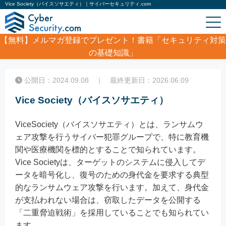
Vice Society（バイスソサエティ）｜サイバーセキュリティ.com
【無料】
メルマガ登録でプレゼント！書籍「セキュリティ対策
の基礎知識」
ホーム
/
コラム
/
Vice Society（バイスソサエティ）
公開日：2024.09.08 ｜ 最終更新日：2026.06.09
Vice Society（バイスソサエティ）
ViceSociety（バイスソサエティ）とは、ランサムウ
ェア攻撃を行うサイバー犯罪グループで、特に教育機
関や医療機関を標的とすることで知られています。
Vice Societyは、ターゲットのシステムに侵入してデ
ータを暗号化し、復号のための身代金を要求する典型
的なランサムウェア攻撃を行います。加えて、身代金
が支払われない場合は、窃取したデータを公開する
「二重脅迫戦術」を採用していることでも知られてい
ます。