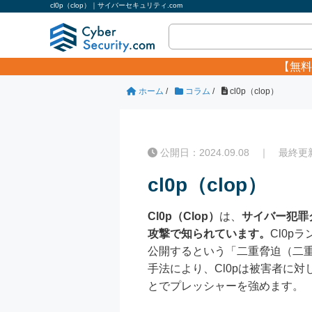
cl0p（clop）｜サイバーセキュリティ.com
【無料
ホーム
/
コラム
/
cl0p（clop）
公開日：2024.09.08 ｜ 最終更新日
cl0p（clop）
Cl0p（Clop）
は、
サイバー犯罪
攻撃で知られています。
Cl0
公開するという「二重脅迫（二
手法により、Cl0pは被害者に
とでプレッシャーを強めます。