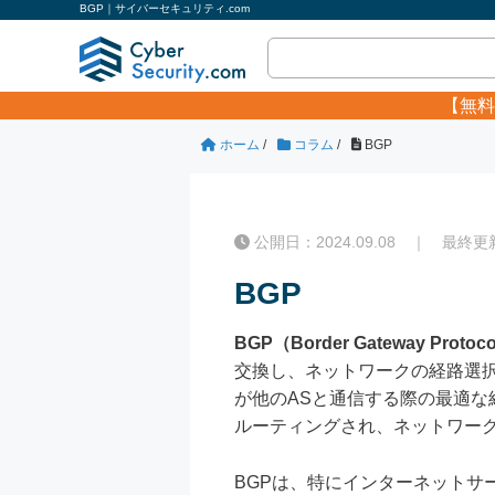
BGP｜サイバーセキュリティ.com
【無料
ホーム
/
コラム
/
BGP
公開日：2024.09.08 ｜ 最終更新日
BGP
BGP（Border Gateway Protoc
交換し、ネットワークの経路選択
が他のASと通信する際の最適な
ルーティングされ、ネットワー
BGPは、特にインターネットサ