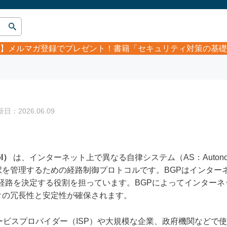
】
メルマガ登録でプレゼント！書籍「セキュリティ対策の基礎
：2026.06.09
ol）
は、インターネット上で異なる自律システム（AS：Autonom
を管理するための経路制御プロトコルです。BGPはインター
経路を決定する役割を担っています。BGPによってインター
クの冗長性と安定性が確保されます。
ービスプロバイダー（ISP）や大規模な企業、政府機関などで