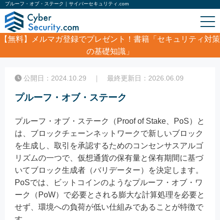
プルーフ・オブ・ステーク｜サイバーセキュリティ.com
【無料】
メルマガ登録でプレゼント！書籍「セキュリティ対策
の基礎知識」
ホーム
/
コラム
/
プルーフ・オブ・ステーク
公開日：2024.10.29 ｜ 最終更新日：2026.06.09
プルーフ・オブ・ステーク
プルーフ・オブ・ステーク（Proof of Stake、PoS）と
は、ブロックチェーンネットワークで新しいブロック
を生成し、取引を承認するためのコンセンサスアルゴ
リズムの一つで、仮想通貨の保有量と保有期間に基づ
いてブロック生成者（バリデーター）を決定します。
PoSでは、ビットコインのようなプルーフ・オブ・ワ
ーク（PoW）で必要とされる膨大な計算処理を必要と
せず、環境への負荷が低い仕組みであることが特徴で
す。