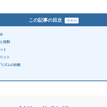
この記事の目次
[
非表示
]
み
と役割
ット
リット
ゴリズムの比較