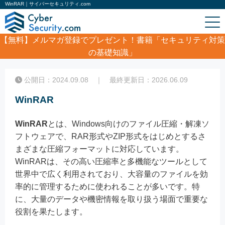
WinRAR｜サイバーセキュリティ.com
【無料】
メルマガ登録でプレゼント！書籍「セキュリティ対策
の基礎知識」
ホーム
/
コラム
/
WinRAR
公開日：2024.09.08 ｜ 最終更新日：2026.06.09
WinRAR
WinRAR
とは、Windows向けのファイル圧縮・解凍ソ
フトウェアで、RAR形式やZIP形式をはじめとするさ
まざまな圧縮フォーマットに対応しています。
WinRARは、その高い圧縮率と多機能なツールとして
世界中で広く利用されており、大容量のファイルを効
率的に管理するために使われることが多いです。特
に、大量のデータや機密情報を取り扱う場面で重要な
役割を果たします。