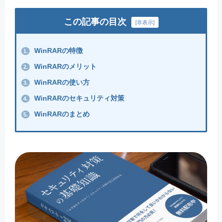
この記事の目次
[
非表示
]
WinRARの特徴
1.
WinRARのメリット
2.
WinRARの使い方
3.
WinRARのセキュリティ対策
4.
WinRARのまとめ
5.