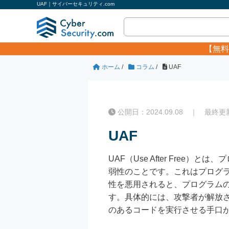
UAF｜サイバーセキュリティ.com
【無料
ホーム
/
コラム
/
UAF
公開日：2024.09.08 ｜ 最終更新日
UAF
UAF（Use After Fr
弱性のことです。これはプログラ
性を悪用されると、プログラム
す。具体的には、攻撃者が解放
のあるコードを実行させる手口