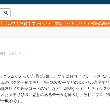
】
メルマガ登録でプレゼント！書籍「セキュリティ対策の基礎
：2026.06.09
ee）とは、プログラムがメモリ管理に失敗し、すでに解放（フリー）さ
ムのバグの一種であり、特にCやC++などの低レベル言語で
の異常終了や任意コードの実行など、深刻なセキュリティリス
されたメモリ領域に悪意のあるデータを挿入し、それにプログ
が一般的です。