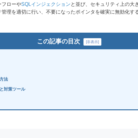
ーフローや
SQLインジェクション
と並び、セキュリティ上の大
モリ管理を適切に行い、不要になったポインタを確実に無効化す
この記事の目次
[
非表示
]
ぐ方法
の発見と対策ツール