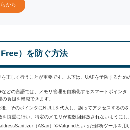
ちらから
er Free）を防ぐ方法
理を正しく行うことが重要です。以下は、UAFを予防するため
+などの言語では、メモリ管理を自動化するスマートポインタ（shared
理の負担を軽減できます。
後、そのポインタにNULLを代入し、誤ってアクセスするの
放を慎重に行い、特定のメモリが複数回解放されないようにし
ddressSanitizer（ASan）やValgrindといった解析ツ