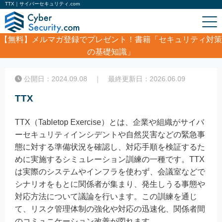
TTX｜サイバーセキュリティ.com
【無料】
メルマガ登録でプレゼント！書籍「セキュリティ対策
の基礎知識」
ホーム
/
コラム
/
TTX
公開日：2024.09.08 ｜ 最終更新日：2026.06.09
TTX
TTX（Tabletop Exercise）とは、企業や組織がサイバ
ーセキュリティインシデントや自然災害などの緊急事
態に対する準備状況を確認し、対応手順を検証するた
めに実施するシミュレーション訓練の一種です。TTX
は実際のシステムやインフラを使わず、会議室などで
シナリオをもとに関係者が集まり、発生しうる事態や
対応方法について議論を行います。この訓練を通じ
て、リスク管理体制の強化や対応の迅速化、関係者間
のコミュニケーション改善が図れます。