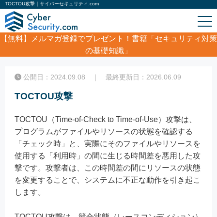
TOCTOU攻撃｜サイバーセキュリティ.com
【無料】
メルマガ登録でプレゼント！書籍「セキュリティ対策
の基礎知識」
ホーム
/
コラム
/
TOCTOU攻撃
公開日：2024.09.08 ｜ 最終更新日：2026.06.09
TOCTOU攻撃
TOCTOU（Time-of-Check to Time-of-Use）攻撃は、
プログラムがファイルやリソースの状態を確認する
「チェック時」と、実際にそのファイルやリソースを
使用する「利用時」の間に生じる時間差を悪用した攻
撃です。攻撃者は、この時間差の間にリソースの状態
を変更することで、システムに不正な動作を引き起こ
します。
TOCTOU攻撃は、競合状態（レースコンディション）