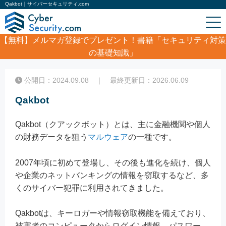
Qakbot｜サイバーセキュリティ.com
【無料】
メルマガ登録でプレゼント！書籍「セキュリティ対策
の基礎知識」
ホーム
/
コラム
/
Qakbot
公開日：2024.09.08 ｜ 最終更新日：2026.06.09
Qakbot
Qakbot（クアックボット）とは、主に金融機関や個人
の財務データを狙う
マルウェア
の一種です。
2007年頃に初めて登場し、その後も進化を続け、個人
や企業のネットバンキングの情報を窃取するなど、多
くのサイバー犯罪に利用されてきました。
Qakbotは、キーロガーや情報窃取機能を備えており、
被害者のコンピュータからログイン情報、パスワー