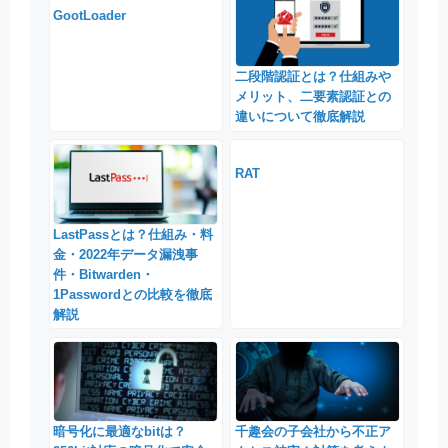
GootLoader
二段階認証とは？仕組みや
メリット、二要素認証との
違いについて徹底解説
RAT
LastPassとは？仕組み・料
金・2022年データ漏洩事
件・Bitwarden・
1Passwordとの比較を徹底
解説
暗号化に最適なbitは？
千趣会の子会社から不正ア