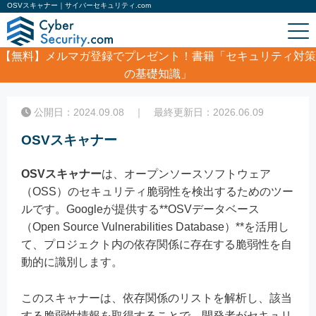
OSVスキャナー｜サイバーセキュリティ.com
【無料】
メルマガ登録でプレゼント！書籍「セキュリティ対策
の基礎知識」
ホーム
/
コラム
/
OSVスキャナー
公開日：2024.09.08 ｜ 最終更新日：2026.06.09
OSVスキャナー
OSVスキャナー
は、オープンソースソフトウェア
（OSS）のセキュリティ脆弱性を検出するためのツー
ルです。Googleが提供する**OSVデータベース
（Open Source Vulnerabilities Database）**を活用し
て、プロジェクト内の依存関係に存在する脆弱性を自
動的に識別します。
このスキャナーは、依存関係のリストを解析し、該当
する脆弱性情報を取得することで、開発者がセキュリ