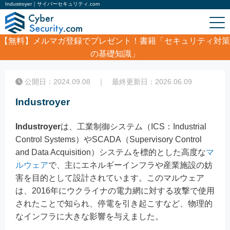
Industroyer｜サイバーセキュリティ.com
【無料】
メルマガ登録でプレゼント！書籍「セキュリティ対策
の基礎知識」
ホーム
/
コラム
/
Industroyer
公開日：2024.09.08 ｜ 最終更新日：2026.06.09
Industroyer
Industroyer
は、工業制御システム（ICS：Industrial
Control Systems）やSCADA（Supervisory Control
and Data Acquisition）システムを標的とした高度な
マ
ルウェア
で、主にエネルギーインフラや産業施設の妨
害を目的として設計されています。このマルウェア
は、2016年にウクライナの電力網に対する攻撃で使用
されたことで知られ、停電を引き起こすなど、物理的
なインフラに大きな影響を与えました。