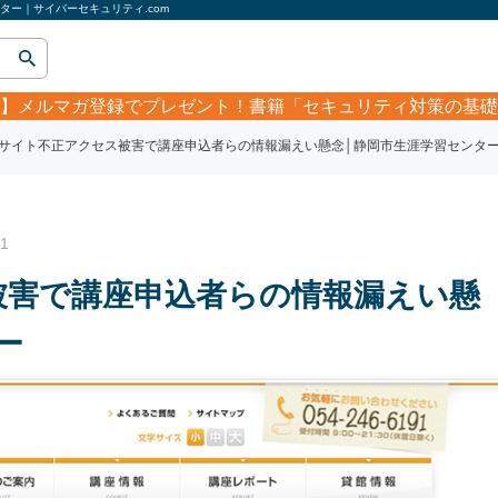
ー｜サイバーセキュリティ.com
】
メルマガ登録でプレゼント！書籍「セキュリティ対策の基礎
サイト不正アクセス被害で講座申込者らの情報漏えい懸念│静岡市生涯学習センタ
1
被害で講座申込者らの情報漏えい懸
ー