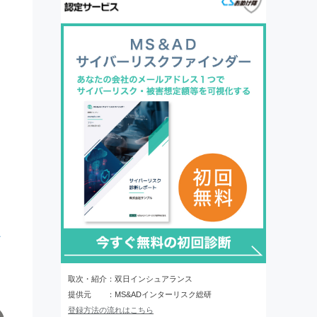
不
ン
取次・紹介：双日インシュアランス
提供元 ：MS&ADインターリスク総研
登録方法の流れはこちら