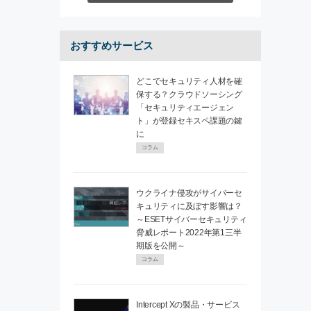
おすすめサービス
どこでセキュリティ人材を確
保する？クラウドソーシング
「セキュリティエージェン
ト」が登録セキスペ課題の鍵
に
コラム
ウクライナ侵攻がサイバーセ
キュリティに及ぼす影響は？
～ESETサイバーセキュリティ
脅威レポート2022年第1三半
期版を公開～
コラム
Intercept Xの製品・サービス