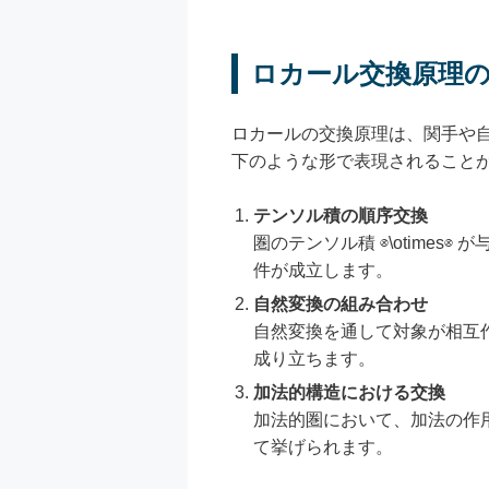
ロカール交換原理
ロカールの交換原理は、関手や
下のような形で表現されること
テンソル積の順序交換
圏のテンソル積
⊗\otimes
⊗
が与
件が成立します。
自然変換の組み合わせ
自然変換を通して対象が相互
成り立ちます。
加法的構造における交換
加法的圏において、加法の作
て挙げられます。