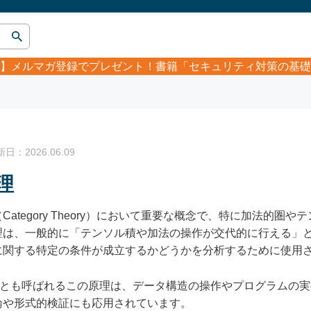
】
メルマガ登録でプレゼント！書籍「セキュリティ対策の基礎
：2026.06.09
理
ategory Theory）において重要な概念で、特に加法的圏
理は、一般的に「テンソル積や加法の操作が交代的に行える」
に関する特定の条件が成立するかどうかを分析するために使用
nciple）とも呼ばれるこの原理は、データ構造の操作やプログラ
論や形式的検証にも応用されています。