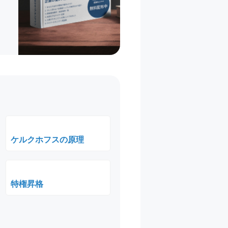
ケルクホフスの原理
特権昇格
）