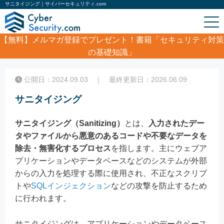
サニタイジング｜サイバーセキュリティ.com
【無料】
メルマガ登録でプレゼント！書籍「セキュリティ対策
の基礎知識」
ホーム
/
コラム
/
サニタイジング
公開日：2024.09.03 ｜ 最終更新日：2026.06.09
サニタイジング
サニタイジング（Sanitizing）
とは、
入力されたデー
タやファイルから悪意のあるコードや不要なデータを
除去・無害化するプロセス
を指します。主にウェブア
プリケーションやデータベースなどのシステムが外部
からの入力を処理する際に使用され、不正なスクリプ
トや
SQLインジェクション
などの攻撃を防止するため
に行われます。
サニタイジングは、アプリケーションやデータベース