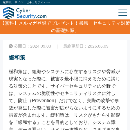
緩和策｜サイバーセキュリティ.com
【無料】
メルマガ登録でプレゼント！書籍「セキュリティ対策
の基礎知識」
ホーム
/
コラム
/
緩和策
公開日：2024.09.03 ｜ 最終更新日：2026.06.09
緩和策
緩和策は、組織やシステムに存在するリスクや脅威が
現実となった際に、被害を最小限に抑えるために講じ
る対策のことです。サイバーセキュリティの分野で
は、システムの脆弱性やセキュリティリスクに対し
て、防止（Prevention）だけでなく、実際の攻撃や事
故が発生した際に被害が広がらないようにするための
措置が含まれます。緩和策は、リスクがもたらす影響
を「緩和する」ことを目的としており、システム障
害、データ漏えい、サイバー攻撃など、さまざまな事