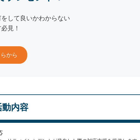
何をして良いかわからない
方必見！
ちらから
活動内容
応