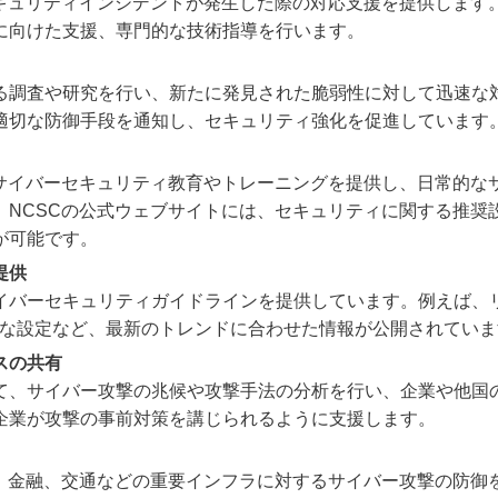
セキュリティインシデントが発生した際の対応支援を提供します
に向けた支援、専門的な技術指導を行います。
る調査や研究を行い、新たに発見された脆弱性に対して迅速な
適切な防御手段を通知し、セキュリティ強化を促進しています
にサイバーセキュリティ教育やトレーニングを提供し、日常的な
、NCSCの公式ウェブサイトには、セキュリティに関する推奨
が可能です。
提供
イバーセキュリティガイドラインを提供しています。例えば、
安全な設定など、最新のトレンドに合わせた情報が公開されてい
スの共有
て、サイバー攻撃の兆候や攻撃手法の分析を行い、企業や他国
企業が攻撃の事前対策を講じられるように支援します。
信、金融、交通などの重要インフラに対するサイバー攻撃の防御