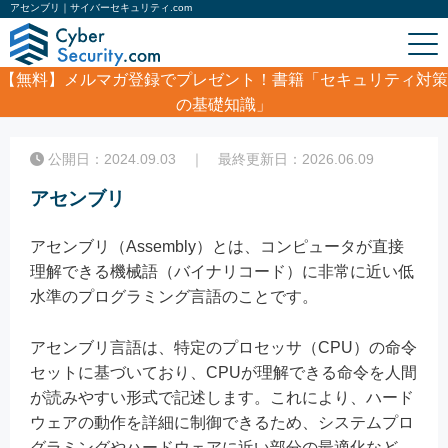
アセンブリ｜サイバーセキュリティ.com
【無料】
メルマガ登録でプレゼント！書籍「セキュリティ対策
の基礎知識」
ホーム
/
コラム
/
アセンブリ
公開日：2024.09.03 ｜ 最終更新日：2026.06.09
アセンブリ
アセンブリ（Assembly）とは、コンピュータが直接
理解できる機械語（バイナリコード）に非常に近い低
水準のプログラミング言語のことです。
アセンブリ言語は、特定のプロセッサ（CPU）の命令
セットに基づいており、CPUが理解できる命令を人間
が読みやすい形式で記述します。これにより、ハード
ウェアの動作を詳細に制御できるため、システムプロ
グラミングやハードウェアに近い部分の最適化など、