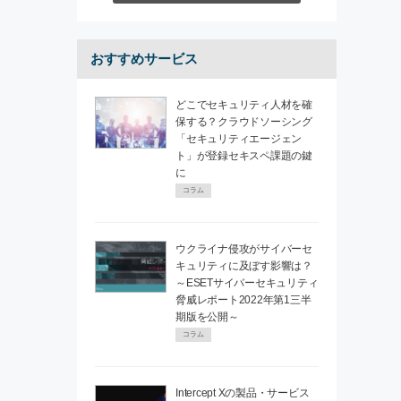
おすすめサービス
どこでセキュリティ人材を確
保する？クラウドソーシング
「セキュリティエージェン
ト」が登録セキスペ課題の鍵
に
コラム
ウクライナ侵攻がサイバーセ
キュリティに及ぼす影響は？
～ESETサイバーセキュリティ
脅威レポート2022年第1三半
期版を公開～
コラム
Intercept Xの製品・サービス