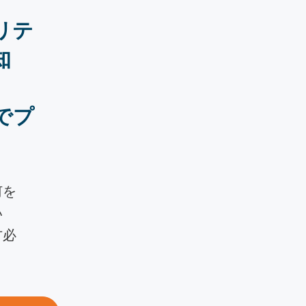
リテ
知
でプ
何を
い
方必