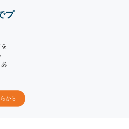
でプ
何を
い
方必
ちらから