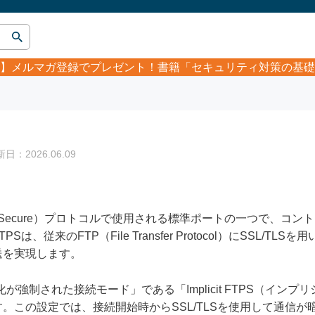
】
メルマガ登録でプレゼント！書籍「セキュリティ対策の基礎
：2026.06.09
P Secure）プロトコルで使用される標準ポートの一つで、コ
、従来のFTP（File Transfer Protocol）にSSL/T
送を実現します。
化が強制された接続モード」である「Implicit FTPS（インプ
。この設定では、接続開始時からSSL/TLSを使用して通信