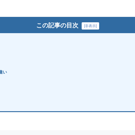
この記事の目次
[
非表示
]
違い