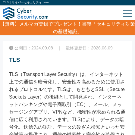
TLS｜サイバーセキュリティ.com
【無料】
メルマガ登録でプレゼント！書籍「セキュリティ対策
の基礎知識」
ホーム
/
コラム
/
TLS
公開日：2024.09.08 ｜ 最終更新日：2026.06.09
TLS
TLS（Transport Layer Security）は、インターネット
上での通信を暗号化し、安全性を高めるために使用さ
れるプロトコルです。TLSは、もともとSSL（Secure
Sockets Layer）の後継として開発され、インターネ
ットバンキングや電子商取引（EC）、メール、メッ
セージングアプリ、VPNなど、機密性が求められる通
信に広く利用されています。TLSにより、データの暗
号化、送信先の認証、データの改ざん検知といった安
全対策が提供され、通信の機密性と完全性が確保され